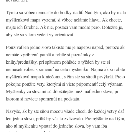
Týmto sa vôbec nemusíte do bodky riadiť. Nad tým, ako by mala
myšlienková mapa vyzerať, si vôbec nelámte hlavu. Ak chcete,
majte ich farebné. Ak nie, postačí vám modré pero. Dôležité je,
aby ste sa v tom vedeli vy orientovať.
Používať len jedno slovo takisto nie je najlepší nápad, pretože ak
nemáte vycibrenú pamäť a robíte si poznámky z
knihy/prednášky, pri spätnom pohľade o týždeň by ste si
nemuseli vôbec spomenúť na celú myšlienku. Najmä ak si robíte
myšlienkovú mapu k niečomu, s čím ste sa stretli prvýkrát. Preto
pokojne použite vety, ktorými si viete pripomenúť celý význam.
Myšlienky za slovami sú dôležitejšie, než mať jedno slovo, pri
ktorom si neviete spomenúť na podstatu.
Navyše, ak by ste silou mocou všade chceli do každej vetvy dať
len jedno slovo, príliš by vás to zväzovalo. Premýšľanie nad tým,
ako tú myšlienku vpratať do jedného slova, by vám iba