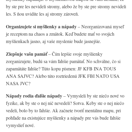
by ste pre les nevideli stromy, alebo že by ste pre stromy nevideli
les. S ňou uvidíte les aj stromy zároveň.
Organizujete si myšlienky a nápady
– Neorganizovaná myseľ
je receptom na chaos a zmätok. Keď budete mať vo svojich
myšlienkach jasno, aj vaše myslenie bude jasnejšie.
Zlepšuje vašu pamäť
– Čím lepšie svoje myšlienky
zorganizujete, budú sa vám ľahšie pamätať. No schválne, čo si
zapamätáte ľahšie? Túto kopu písmen: JF KFB INA TOUS
ANA SAJVC? Alebo túto roztriedenú JFK FBI NATO USA
NASA JVC?
Nápady rodia ďalšie nápady
– Vymysleli by ste niečo nové vo
fyzike, ak by ste o nej nič nevedeli? Sotva. Keby ste o nej niečo
vedeli, bolo by to ľahšie. Ak začnete tvoriť mentálnu mapu, pri
pohľade na existujúce myšlienky a nápady pre vás bude ľahšie
vymyslieť nové.