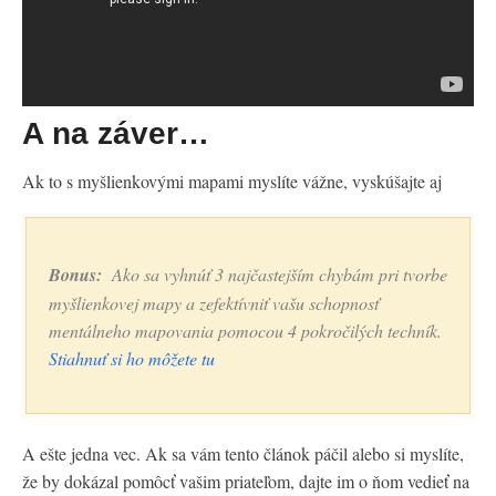
A na záver…
Ak to s myšlienkovými mapami myslíte vážne, vyskúšajte aj
Bonus:
Ako sa vyhnúť 3 najčastejším chybám pri tvorbe
myšlienkovej mapy a zefektívniť vašu schopnosť
mentálneho mapovania pomocou 4 pokročilých techník.
Stiahnuť si ho môžete tu
A ešte jedna vec. Ak sa vám tento článok páčil alebo si myslíte,
že by dokázal pomôcť vašim priateľom, dajte im o ňom vedieť na