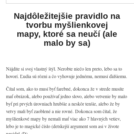
Najdôležitejšie pravidlo na
tvorbu myšlienkovej
mapy, ktoré sa neučí (ale
malo by sa)
Nájdite si svoj vlastný štýl. Nerobte niečo len preto, lebo sa to
hovorí. Ľudia sú rôzni a čo vyhovuje jednému, nemusí ďalšiemu.
Čítal som, ako to musí byť farebné, dokonca že v strede musíte
mať obrázok, alebo používať jedno slovo, alebo vetvenie by malo
byť pri prvých úrovniach hrubšie a neskôr tenšie, alebo že by
vetvy mali byť zaoblené a nie rovné. Dokonca som čítal, že
myšlienkové mapy by nemali mať viac ako 7 hlavných vetiev,
lebo je to magické číslo (detskejší argument som asi v živote
nevidel :D).