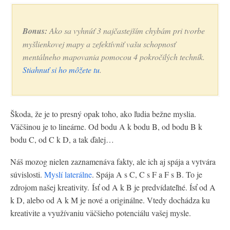
Bonus:
Ako sa vyhnúť 3 najčastejším chybám pri tvorbe
myšlienkovej mapy a zefektívniť vašu schopnosť
mentálneho mapovania pomocou 4 pokročilých techník.
Stiahnuť si ho môžete tu
.
Škoda, že je to presný opak toho, ako ľudia bežne myslia.
Väčšinou je to lineárne. Od bodu A k bodu B, od bodu B k
bodu C, od C k D, a tak ďalej…
Náš mozog nielen zaznamenáva fakty, ale ich aj spája a vytvára
súvislosti.
Myslí laterálne
. Spája A s C, C s F a F s B. To je
zdrojom našej kreativity. Ísť od A k B je predvídateľné. Ísť od A
k D, alebo od A k M je nové a originálne. Vtedy dochádza ku
kreativite a využívaniu väčšieho potenciálu vašej mysle.