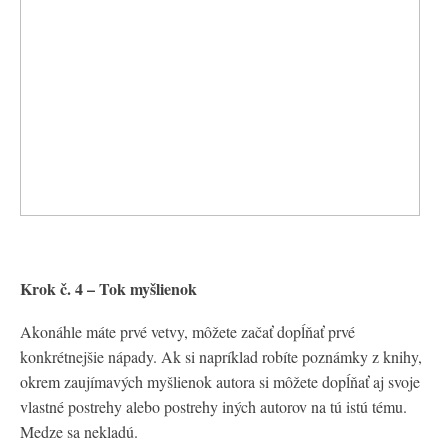
Krok č. 4 – Tok myšlienok
Akonáhle máte prvé vetvy, môžete začať dopĺňať prvé
konkrétnejšie nápady. Ak si napríklad robíte poznámky z knihy,
okrem zaujímavých myšlienok autora si môžete dopĺňať aj svoje
vlastné postrehy alebo postrehy iných autorov na tú istú tému.
Medze sa nekladú.