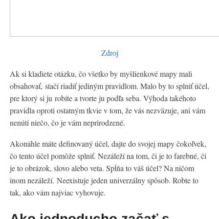
Zdroj
Ak si kladiete otázku, čo všetko by myšlienkové mapy mali
obsahovať, stačí riadiť jediným pravidlom. Malo by to splniť účel,
pre ktorý si ju robíte a tvorte ju podľa seba. Výhoda takéhoto
pravidla oproti ostatným tkvie v tom, že vás nezväzuje, ani vám
nenúti niečo, čo je vám neprirodzené.
Akonáhle máte definovaný účel, dajte do svojej mapy čokoľvek,
čo tento účel pomôže splniť. Nezáleží na tom, či je to farebné, či
je to obrázok, slovo alebo veta. Spĺňa to váš účel? Na ničom
inom nezáleží. Neexistuje jeden univerzálny spôsob. Robte to
tak, ako vám najviac vyhovuje.
Ako jednoducho začať s