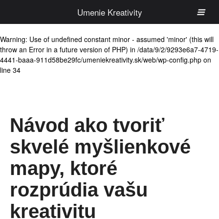
Umenie Kreativity
Warning
: Use of undefined constant minor - assumed 'minor' (this will
throw an Error in a future version of PHP) in
/data/9/2/9293e6a7-4719-
4441-baaa-911d58be29fc/umeniekreativity.sk/web/wp-config.php
on
line
34
Návod ako tvoriť
skvelé myšlienkové
mapy, ktoré
rozprúdia vašu
kreativitu