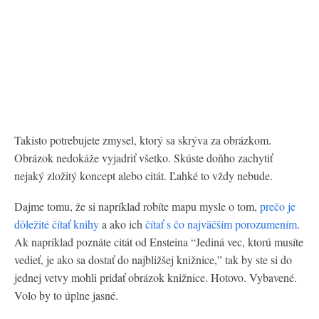
Takisto potrebujete zmysel, ktorý sa skrýva za obrázkom.
Obrázok nedokáže vyjadriť všetko. Skúste doňho zachytiť
nejaký zložitý koncept alebo citát. Ľahké to vždy nebude.
Dajme tomu, že si napríklad robíte mapu mysle o tom,
prečo je
dôležité čítať knihy
a ako ich
čítať s čo najväčším porozumením
.
Ak napríklad poznáte citát od Ensteina “Jediná vec, ktorú musíte
vedieť, je ako sa dostať do najbližšej knižnice,” tak by ste si do
jednej vetvy mohli pridať obrázok knižnice. Hotovo. Vybavené.
Volo by to úplne jasné.