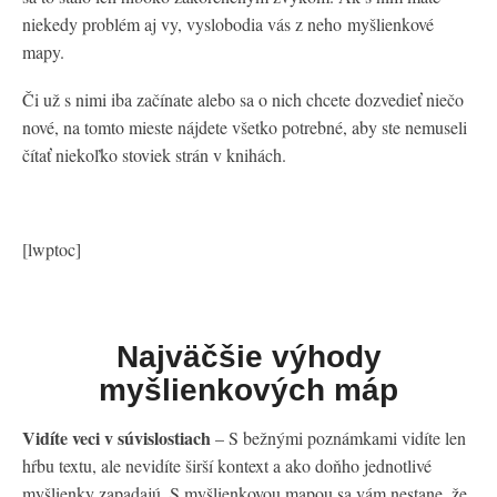
niekedy problém aj vy, vyslobodia vás z neho myšlienkové
mapy.
Či už s nimi iba začínate alebo sa o nich chcete dozvedieť niečo
nové, na tomto mieste nájdete všetko potrebné, aby ste nemuseli
čítať niekoľko stoviek strán v knihách.
[lwptoc]
Najväčšie výhody
myšlienkových máp
Vidíte veci v súvislostiach
– S bežnými poznámkami vidíte len
hŕbu textu, ale nevidíte širší kontext a ako doňho jednotlivé
myšlienky zapadajú. S myšlienkovou mapou sa vám nestane, že