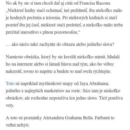
No ak by ste si tam chceli dať aj citát od Francisa Bacona
„Niektoré knihy stačí ochutnať, iné prehltnúť, iba niekoľko málo
je hodných prežutia a trávenia. Pri niektorých knihách si stačí
pozrieť iba jej časť, niektoré stačí preletieť, a niekoľko málo treba
prečítať starostlivo s plnou pozornosťou,“
… ako niečo také zachytíte do obrazu alebo jedného slova?
Namiesto obrázka, ktorý by ste kreslili niekoľko minút, hľadali
ho na internete alebo si lámali hlavu nad tým, ako ho vôbec
nakresliť, rovno to napíšte a budete to mať oveľa rýchlejšie.
Toto
sú napríklad myšlienkové mapy od Jaya Abrahama,
jedného z najlepších marketérov na svete. Síce tam je niekoľko
obrázkov, ale rozhodne nepoužíva len jedno slovo. Tiež používa
vety.
A toto sú poznánky Alexandera Grahama Bella. Farbami to
veľmi nehýri.