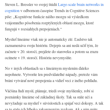
Steven L. Bressler vo svojej štúdii
Large-scale brain networks in
cognition
v odbornom časopise Trends in Cognitive Sciences
píše: „Kognitívne funkcie nášho mozgu sú výsledkom
vzájomného pôsobenia rozptýlených oblastí mozgu, ktoré
fungujú v rozsiahlych prepojeniach.“
Myslieť lineárne však nie je automaticky zlé. Ľudstvo tak
zaznamenáva svoju históriu. Dejepis sa ani nedá učiť tým, že
začnete v 20. storočí, prejdete do staroveku a potom sa zrazu
ocitnete v 19. storočí. Históriu nevymyslíte.
No v iných oblastiach sa s lineárnym myslením ďaleko
nepohnete. Vytvoríte len predvídateľné nápady, pretože vám
bráni vytvárať nové prepojenia a vidieť veci z iného pohľadu.
Väčšina ľudí myslí, plánuje, triedi svoje myšlienky, robí si
poznámky lineárne od základnej školy. Tak sa stále učí a
nevyžaduje sa myslieť v súvislostich a spájať veci dokopy. A tak
sa to stalo ich hlboko zakoreneným zvykom. Ak s ním máte